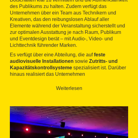
des Publikums zu halten. Zudem verfügt das
Unternehmen über ein Team aus Technikern und
Kreativen, das den reibungslosen Ablauf aller
Elemente während der Veranstaltung sicherstellt und
zur optimalen Ausstattung je nach Raum, Publikum
und Eventdesign berät – mit Audio-, Video- und
Lichttechnik führender Marken.
Es verfügt über eine Abteilung, die auf
feste
audiovisuelle Installationen
sowie
Zutritts- und
Kapazitätskontrollsysteme
spezialisiert ist. Darüber
hinaus realisiert das Unternehmen
maßgeschneiderte Stände und Bühnenbilder
dank
eigener Tischlerei- und Druckabteilungen sowie
Weiterlesen
Designleistungen in 2D, 3D, Virtual Reality und
Augmented Reality.
VA361 betreut Projekte ganzheitlich und stellt einen
Project Manager
als zentralen Ansprechpartner zur
Verfügung, um eine effiziente, gut koordinierte
Produktion und den Erfolg jeder Veranstaltung zu
gewährleisten.