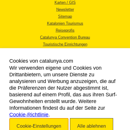
Karten / GIS
Newsletter
Sitemap
Katalonien Tourismus
Reiseprofis
Catalunya Convention Bureau
Touristische Einrichtungen
Tourismusbüros
Cookies von catalunya.com
Wir verwenden eigene und Cookies von
Drittanbietern, um unsere Dienste zu
analysieren und Werbung anzuzeigen, die auf
die Präferenzen der Nutzer abgestimmt ist,
RECHTLICHER HINWEIS
basierend auf einem Profil, das aus ihren Surf-
DATENSCHUTZICHTLINIE
Gewohnheiten erstellt wurde. Weitere
COOKIES
Informationen findest du auf der Seite zur
Cookie-Richtlinie
BARRIEREFREIHEIT
.
Cookie-Einstellungen
Alle ablehnen