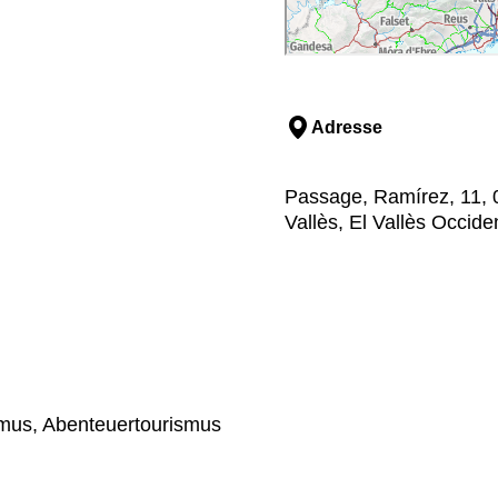
Adresse
Passage, Ramírez, 11, 0
Vallès, El Vallès Occide
ismus, Abenteuertourismus