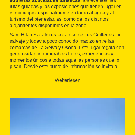
sobre las actividades turísticas
, los eventos, las
rutas guiadas y las exposiciones que tienen lugar en
el municipio, especialmente en torno al agua y al
turismo del bienestar, así como de los distintos
alojamientos disponibles en la zona.
Sant Hilari Sacalm es la capital de Les Guilleries, un
salvaje y todavía poco conocido macizo entre las
comarcas de La Selva y Osona. Este lugar regala con
generosidad innumerables frutos, experiencias y
momentos únicos a todas aquellas personas que lo
pisan. Desde este punto de información se invita a
descubrir la villa
en todas sus vertientes y se
proponen
rutas guiadas
y varias visitas a lugares de
Weiterlesen
interés.