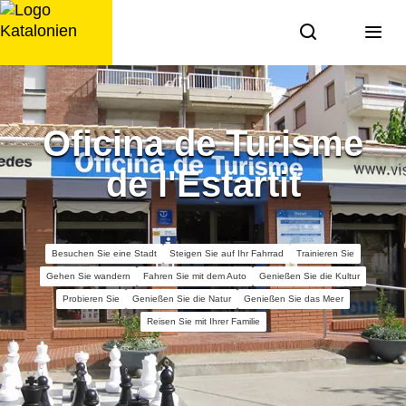
Zum
Inhalt
springen
Oficina de Turisme
de l'Estartit
Besuchen Sie eine Stadt
Steigen Sie auf Ihr Fahrrad
Trainieren Sie
Gehen Sie wandern
Fahren Sie mit dem Auto
Genießen Sie die Kultur
Probieren Sie
Genießen Sie die Natur
Genießen Sie das Meer
Reisen Sie mit Ihrer Familie