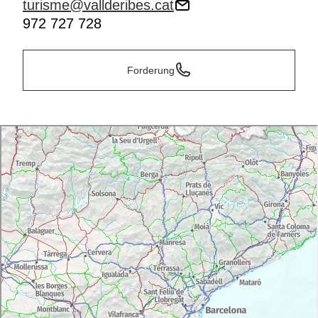
turisme@vallderibes.cat
972 727 728
Forderung