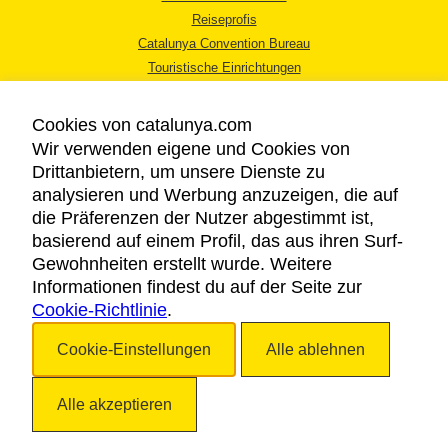
Reiseprofis
Catalunya Convention Bureau
Touristische Einrichtungen
Tourismusbüros
Cookies von catalunya.com
Wir verwenden eigene und Cookies von
Drittanbietern, um unsere Dienste zu
analysieren und Werbung anzuzeigen, die auf
die Präferenzen der Nutzer abgestimmt ist,
RECHTLICHER HINWEIS
basierend auf einem Profil, das aus ihren Surf-
DATENSCHUTZICHTLINIE
Gewohnheiten erstellt wurde. Weitere
COOKIES
Informationen findest du auf der Seite zur
Cookie-Richtlinie
BARRIEREFREIHEIT
.
Cookie-Einstellungen
Alle ablehnen
Copyright © 2026. Katalonien Tourismus. Alle Rechte vorbehalten
Alle akzeptieren