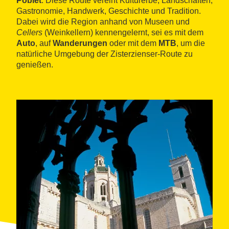
Poblet
. Diese Route vereint Kulturerbe, Landschaften,
Gastronomie, Handwerk, Geschichte und Tradition.
Dabei wird die Region anhand von Museen und
Cellers
(Weinkellern) kennengelernt, sei es mit dem
Auto
, auf
Wanderungen
oder mit dem
MTB
, um die
natürliche Umgebung der Zisterzienser-Route zu
genießen.