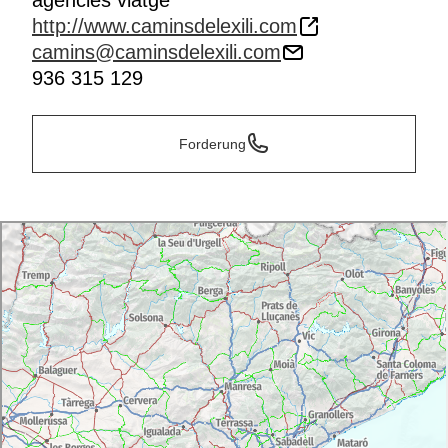
agencies viatge
http://www.caminsdelexili.com
camins@caminsdelexili.com
936 315 129
Forderung