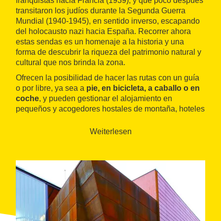
franquistas hacia Francia (1939), y que poco después
transitaron los judíos durante la Segunda Guerra
Mundial (1940-1945), en sentido inverso, escapando
del holocausto nazi hacia España. Recorrer ahora
estas sendas es un homenaje a la historia y una
forma de descubrir la riqueza del patrimonio natural y
cultural que nos brinda la zona.
Ofrecen la posibilidad de hacer las rutas con un guía
o por libre, ya sea a
pie, en bicicleta, a caballo o en
coche
, y pueden gestionar el alojamiento en
pequeños y acogedores hostales de montaña, hoteles
emblemáticos y ermitas medievales catalogadas
como monumentos nacionales. También recomiendan
Weiterlesen
y organizan la reserva de restaurantes que elaboran
una gastronomía de calidad con productos del
territorio.