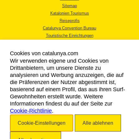
Sitemap
Katalonien Tourismus
Reiseprofis
Catalunya Convention Bureau
Touristische Einrichtungen
Tourismusbüros
Cookies von catalunya.com
Wir verwenden eigene und Cookies von
Drittanbietern, um unsere Dienste zu
analysieren und Werbung anzuzeigen, die auf
die Präferenzen der Nutzer abgestimmt ist,
RECHTLICHER HINWEIS
basierend auf einem Profil, das aus ihren Surf-
DATENSCHUTZICHTLINIE
Gewohnheiten erstellt wurde. Weitere
COOKIES
Informationen findest du auf der Seite zur
Cookie-Richtlinie
BARRIEREFREIHEIT
.
Cookie-Einstellungen
Alle ablehnen
Copyright © 2026. Katalonien Tourismus. Alle Rechte vorbehalten