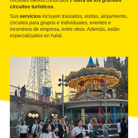
rincones menos conocidos y
fuera de los grandes
circuitos turísticos.
Sus
servicios
incluyen traslados, visitas, alojamiento,
circuitos para grupos e individuales, eventos e
incentivos de empresa, entre otros. Además, están
especializados en halal.