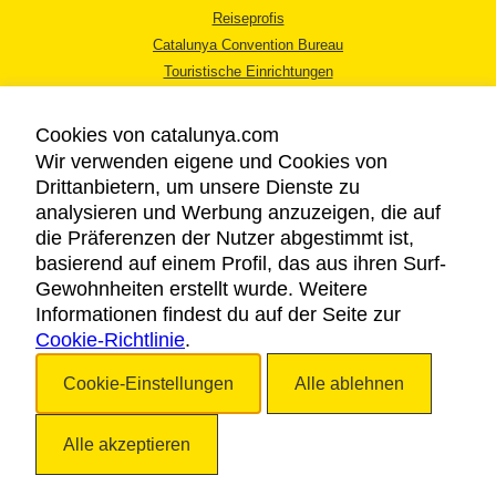
Reiseprofis
Catalunya Convention Bureau
Touristische Einrichtungen
Tourismusbüros
Cookies von catalunya.com
Wir verwenden eigene und Cookies von
Drittanbietern, um unsere Dienste zu
analysieren und Werbung anzuzeigen, die auf
die Präferenzen der Nutzer abgestimmt ist,
RECHTLICHER HINWEIS
basierend auf einem Profil, das aus ihren Surf-
DATENSCHUTZICHTLINIE
Gewohnheiten erstellt wurde. Weitere
COOKIES
Informationen findest du auf der Seite zur
Cookie-Richtlinie
BARRIEREFREIHEIT
.
Cookie-Einstellungen
Alle ablehnen
Copyright © 2026. Katalonien Tourismus. Alle Rechte vorbehalten
Alle akzeptieren