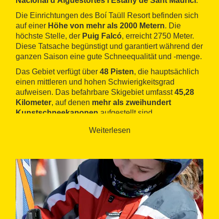
Nacional d’Aigüestortes i Estany de Sant Maurici
.
Die Einrichtungen des Boí Taüll Resort befinden sich
auf einer
Höhe von mehr als 2000 Metern
. Die
höchste Stelle, der
Puig Falcó
, erreicht 2750 Meter.
Diese Tatsache begünstigt und garantiert während der
ganzen Saison eine gute Schneequalität und -menge.
Das Gebiet verfügt über
48 Pisten
, die hauptsächlich
einen mittleren und hohen Schwierigkeitsgrad
aufweisen. Das befahrbare Skigebiet umfasst
45,28
Kilometer
, auf denen
mehr als zweihundert
Kunstschneekanonen
aufgestellt sind.
Die
Ruhe und der Frieden
, die
Sorge um die
Weiterlesen
Umwelt
und die Sicherheit, dass hier keine
keine
Vermassung
stattfinden wird, sind die Vorzüge dieser
Station.
Das Boí Taüll Resort ist eine der beliebtesten
Stationen der Anhänger
moderner
Wintersportarten.
Die
zwei
Snowparks
und die
Boardercross
-Piste
sind schwer wiegende Argumente für die Liebhaber
des Freestyle-Sports.