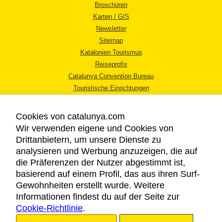
Broschüren
Karten / GIS
Newsletter
Sitemap
Katalonien Tourismus
Reiseprofis
Catalunya Convention Bureau
Touristische Einrichtungen
Tourismusbüros
Cookies von catalunya.com
Wir verwenden eigene und Cookies von
Drittanbietern, um unsere Dienste zu
analysieren und Werbung anzuzeigen, die auf
die Präferenzen der Nutzer abgestimmt ist,
RECHTLICHER HINWEIS
basierend auf einem Profil, das aus ihren Surf-
DATENSCHUTZICHTLINIE
Gewohnheiten erstellt wurde. Weitere
COOKIES
Informationen findest du auf der Seite zur
Cookie-Richtlinie
BARRIEREFREIHEIT
.