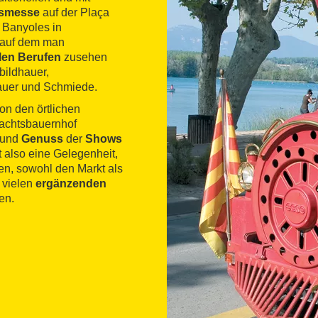
ksmesse
auf der Plaça
n Banyoles in
, auf dem man
llen Berufen
zusehen
bildhauer,
auer und Schmiede.
on den örtlichen
nachtsbauernhof
 und
Genuss
der
Shows
st also eine Gelegenheit,
n, sowohl den Markt als
 vielen
ergänzenden
en.