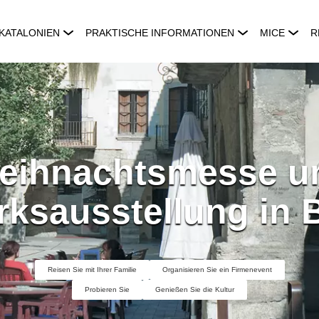
KATALONIEN
PRAKTISCHE INFORMATIONEN
MICE
R
eihnachtsmesse u
ksausstellung in 
Reisen Sie mit Ihrer Familie
Organisieren Sie ein Firmenevent
Probieren Sie
Genießen Sie die Kultur