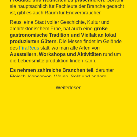
sie hauptsächlich für Fachleute der Branche gedacht
ist, gibt es auch Raum für Endverbraucher.
Reus, eine Stadt voller Geschichte, Kultur und
architektonischem Erbe, hat auch eine
große
gastronomische Tradition und Vielfalt an lokal
produzierten Gütern
. Die Messe findet im Gelände
des
FiraReus
statt, wo man alle Arten von
Ausstellern, Workshops und Aktivitäten
rund um
die Lebensmittelproduktion finden kann.
Es nehmen zahlreiche Branchen teil
, darunter
Fleisch, Konserven, Weine, Sekt und andere
Spirituosen, Mineralwasser, Fischverarbeitung und
Weiterlesen
Konserven, Öle und Essig, Milchprodukte,
Wurstwaren, Obst und Gemüse, Süßigkeiten,
Fertiggerichte, Gewürze und Kräuter sowie Hersteller
von Backwaren und Teigwaren.