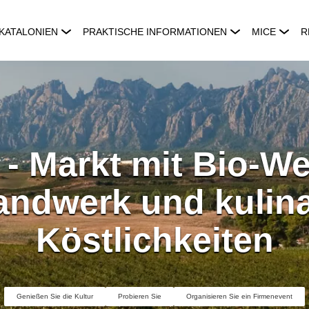
KATALONIEN
PRAKTISCHE INFORMATIONEN
MICE
R
 - Markt mit Bio-W
ndwerk und kulin
Köstlichkeiten
Genießen Sie die Kultur
Probieren Sie
Organisieren Sie ein Firmenevent