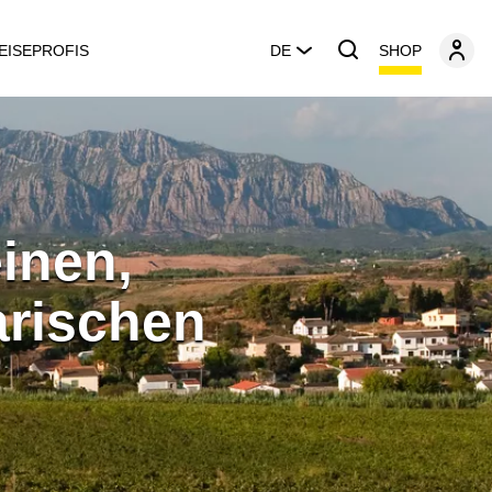
SHOP
EISEPROFIS
DE
einen,
arischen