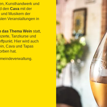
nen, Kunsthandwerk und
d den
Cava
mit der
 und Musikern der
ten Veranstaltungen in
um das Thema Wein
statt,
nzerte, Tanzkurse und
effpunkt. Hier wird auch
ein, Cava und Tapas
orben hat.
Gemeindeverwaltung.