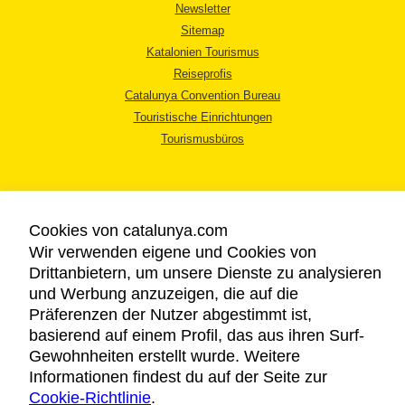
Newsletter
Sitemap
Katalonien Tourismus
Reiseprofis
Catalunya Convention Bureau
Touristische Einrichtungen
Tourismusbüros
Cookies von catalunya.com
Wir verwenden eigene und Cookies von
RECHTLICHER HINWEIS
Drittanbietern, um unsere Dienste zu analysieren
DATENSCHUTZICHTLINIE
und Werbung anzuzeigen, die auf die
COOKIES
Präferenzen der Nutzer abgestimmt ist,
basierend auf einem Profil, das aus ihren Surf-
BARRIEREFREIHEIT
Gewohnheiten erstellt wurde. Weitere
Informationen findest du auf der Seite zur
Copyright © 2026. Katalonien Tourismus. Alle Rechte vorbehalten
Cookie-Richtlinie
.