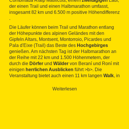
Combinada Rialp Matxicots, einem
zweitägigen
Lauf,
der einen Trail und einen Halbmarathon umfasst,
insgesamt 82 km und 6.500 m positive Höhendifferenz
.
Die Läufer können beim Trail und Marathon entlang
der Höhepunkte des alpinen Geländes mit den
Gipfeln Altars, Montsent, Montorroio, Picardes und
Pala d'Eixe (Trail) das Beste des
Hochgebirges
genießen. Am nächsten Tag ist der Halbmarathon an
der Reihe mit 22 km und 1.500 Höhenmetern, der
durch die
Dörfer
und
Wälder
von Beraní und Roní mit
einigen
herrlichen Ausblicken
führt >b>. Die
Veranstaltung bietet auch einen 11 km langen
Walk
, in
einer
nicht wettbewerbsorientierten
Kategorie an,
mit 700 m positiver Höhendifferenz.
Weiterlesen
Ein Rennen voller Herausforderungen, die Gebiete
und Landschaften enthüllen und die Essenz der
Umgebung entdecken lassen.