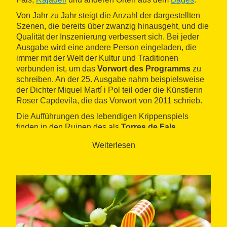
Von Jahr zu Jahr steigt die Anzahl der dargestellten
Szenen, die bereits über zwanzig hinausgeht, und die
Qualität der Inszenierung verbessert sich. Bei jeder
Ausgabe wird eine andere Person eingeladen, die
immer mit der Welt der Kultur und Traditionen
verbunden ist, um das
Vorwort des Programms
zu
schreiben. An der 25. Ausgabe nahm beispielsweise
der Dichter Miquel Martí i Pol teil oder die Künstlerin
Roser Capdevila, die das Vorwort von 2011 schrieb.
Die Aufführungen des lebendigen Krippenspiels
finden in den Ruinen des als
Torres de Fals
bekannten Schlosses am rechten Hang des Baches
Weiterlesen
Fonollosa an einigen Wochenenden und Feiertagen
in den Monaten Dezember und Januar statt, mit
Ausnahme des Weihnachtstags.