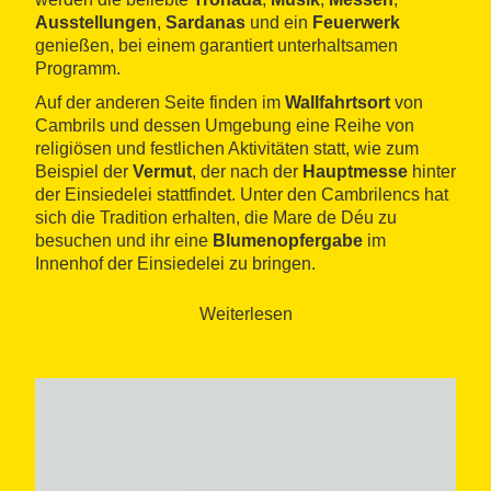
Ausstellungen
,
Sardanas
und ein
Feuerwerk
genießen, bei einem garantiert unterhaltsamen
Programm.
Auf der anderen Seite finden im
Wallfahrtsort
von
Cambrils und dessen Umgebung eine Reihe von
religiösen und festlichen Aktivitäten statt, wie zum
Beispiel der
Vermut
, der nach der
Hauptmesse
hinter
der Einsiedelei stattfindet. Unter den Cambrilencs hat
sich die Tradition erhalten, die Mare de Déu zu
besuchen und ihr eine
Blumenopfergabe
im
Innenhof der Einsiedelei zu bringen.
Es wird geglaubt, dass der Ursprung des Festes der
Weiterlesen
Mare de Déu del Camí von der Entdeckung der
Jungfrau neben dem Weg, der durch Cambrils führte,
stammt.