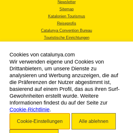
Newsletter
Sitemap
Katalonien Tourismus
Reiseprofis
Catalunya Convention Bureau
Touristische Einrichtungen
Tourismusbüros
Cookies von catalunya.com
Wir verwenden eigene und Cookies von
Drittanbietern, um unsere Dienste zu
analysieren und Werbung anzuzeigen, die auf
die Präferenzen der Nutzer abgestimmt ist,
RECHTLICHER HINWEIS
basierend auf einem Profil, das aus ihren Surf-
DATENSCHUTZICHTLINIE
Gewohnheiten erstellt wurde. Weitere
COOKIES
Informationen findest du auf der Seite zur
Cookie-Richtlinie
BARRIEREFREIHEIT
.
Cookie-Einstellungen
Alle ablehnen
Copyright © 2026. Katalonien Tourismus. Alle Rechte vorbehalten