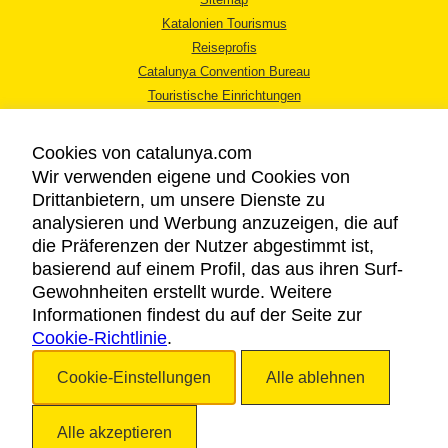
Katalonien Tourismus
Reiseprofis
Catalunya Convention Bureau
Touristische Einrichtungen
Tourismusbüros
Cookies von catalunya.com
Wir verwenden eigene und Cookies von
Drittanbietern, um unsere Dienste zu
analysieren und Werbung anzuzeigen, die auf
die Präferenzen der Nutzer abgestimmt ist,
RECHTLICHER HINWEIS
basierend auf einem Profil, das aus ihren Surf-
DATENSCHUTZICHTLINIE
Gewohnheiten erstellt wurde. Weitere
COOKIES
Informationen findest du auf der Seite zur
Cookie-Richtlinie
BARRIEREFREIHEIT
.
Cookie-Einstellungen
Alle ablehnen
Copyright © 2026. Katalonien Tourismus. Alle Rechte vorbehalten
Alle akzeptieren