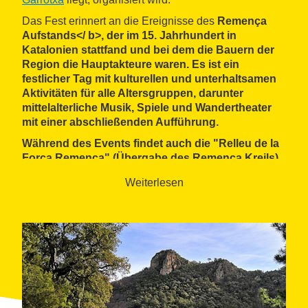
Das Fest erinnert an die Ereignisse des
Remença
Aufstands</ b>, der im 15. Jahrhundert in
Katalonien stattfand und bei dem die Bauern der
Region die Hauptakteure waren. Es ist ein
festlicher Tag mit
kulturellen
und
unterhaltsamen
Aktivitäten für alle Altersgruppen, darunter
mittelalterliche Musik, Spiele und Wandertheater
mit einer abschließenden Aufführung.
Während des Events findet auch die "Relleu de la
Forca Remença" (Übergabe des Remença Kreils)
statt, ein symbolischer Akt, bei dem eine
Weiterlesen
Wanderung entlang der Pfade des Tals
unternommen wird, um der Kreil zur nächsten
Gemeinde zu bringen, in der die Party stattfinden
wird.