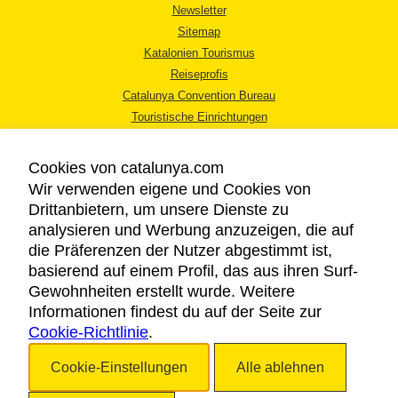
Newsletter
Sitemap
Katalonien Tourismus
Reiseprofis
Catalunya Convention Bureau
Touristische Einrichtungen
Tourismusbüros
Cookies von catalunya.com
Wir verwenden eigene und Cookies von
Drittanbietern, um unsere Dienste zu
analysieren und Werbung anzuzeigen, die auf
die Präferenzen der Nutzer abgestimmt ist,
RECHTLICHER HINWEIS
basierend auf einem Profil, das aus ihren Surf-
DATENSCHUTZICHTLINIE
Gewohnheiten erstellt wurde. Weitere
COOKIES
Informationen findest du auf der Seite zur
Cookie-Richtlinie
BARRIEREFREIHEIT
.
Cookie-Einstellungen
Alle ablehnen
Copyright © 2026. Katalonien Tourismus. Alle Rechte vorbehalten