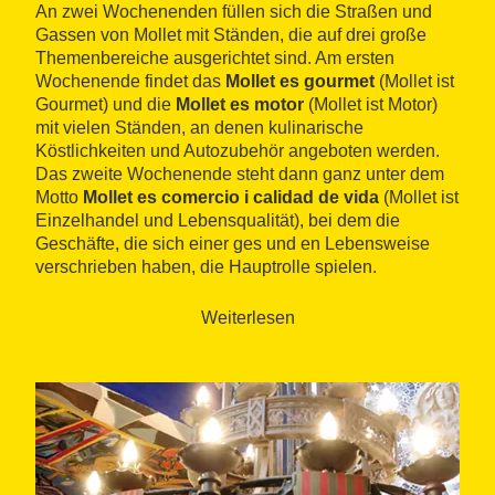
An zwei Wochenenden füllen sich die Straßen und
Gassen von Mollet mit Ständen, die auf drei große
Themenbereiche ausgerichtet sind. Am ersten
Wochenende findet das
Mollet es gourmet
(Mollet ist
Gourmet) und die
Mollet es motor
(Mollet ist Motor)
mit vielen Ständen, an denen kulinarische
Köstlichkeiten und Autozubehör angeboten werden.
Das zweite Wochenende steht dann ganz unter dem
Motto
Mollet es comercio i calidad de vida
(Mollet ist
Einzelhandel und Lebensqualität), bei dem die
Geschäfte, die sich einer ges und en Lebensweise
verschrieben haben, die Hauptrolle spielen.
Parallel finden verschiedene Events und
Weiterlesen
Veranstaltungen, aber auch Verlosungen unter den
Besuchern statt.