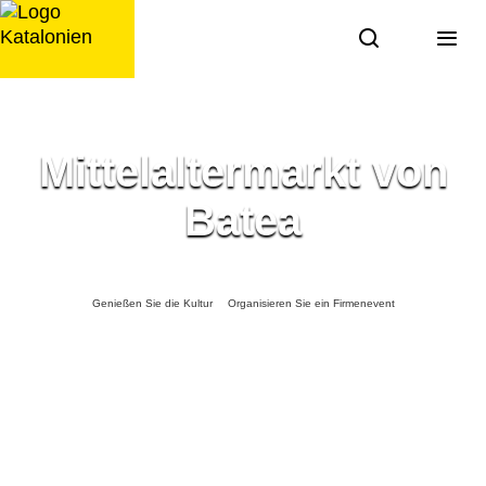
Zum
Inhalt
springen
Mittelaltermarkt von
Batea
Genießen Sie die Kultur
Organisieren Sie ein Firmenevent