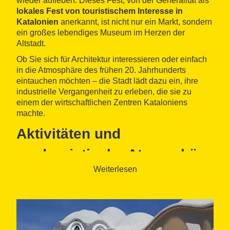
wieder aufleben. Dieses Fest, von der Generalitat als
lokales Fest von touristischem Interesse in
Katalonien
anerkannt, ist nicht nur ein Markt, sondern
ein großes lebendiges Museum im Herzen der
Altstadt.
Ob Sie sich für Architektur interessieren oder einfach
in die Atmosphäre des frühen 20. Jahrhunderts
eintauchen möchten – die Stadt lädt dazu ein, ihre
industrielle Vergangenheit zu erleben, die sie zu
einem der wirtschaftlichen Zentren Kataloniens
machte.
Aktivitäten und
modernistische Atmosphäre
Weiterlesen
in Terrassa
Die Veranstaltung ist ein echtes Schaufenster des
Alltagslebens zu Beginn des 20. Jahrhunderts. Die
Straßen von Terrassa werden geschmückt und
verwandeln sich in
modernistische Märkte
, auf