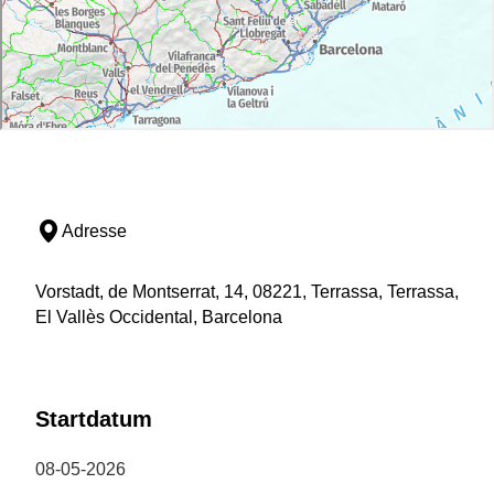
Anreise
Terrassa ist mit den Linien FGC (S1) und Renfe (R4)
gut erreichbar, nur wenige Gehminuten vom Zentrum
entfernt. Auch Busse (e2, Matadepera/Castellbell
sowie Nachtbusse N61, N64, N66) halten in der
Nähe. Für Autofahrer stehen mehrere Parkplätze zur
Verfügung, die durch Stadtbusse angebunden sind.
Adresse
Vorstadt, de Montserrat, 14, 08221, Terrassa, Terrassa,
El Vallès Occidental, Barcelona
Startdatum
08-05-2026