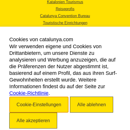
Katalonien Tourismus
Reiseprofis
Catalunya Convention Bureau
Touristische Einrichtungen
Tourismusbüros
Cookies von catalunya.com
Wir verwenden eigene und Cookies von
Drittanbietern, um unsere Dienste zu
analysieren und Werbung anzuzeigen, die auf
die Präferenzen der Nutzer abgestimmt ist,
RECHTLICHER HINWEIS
basierend auf einem Profil, das aus ihren Surf-
DATENSCHUTZICHTLINIE
Gewohnheiten erstellt wurde. Weitere
COOKIES
Informationen findest du auf der Seite zur
Cookie-Richtlinie
BARRIEREFREIHEIT
.
Cookie-Einstellungen
Alle ablehnen
Copyright © 2026. Katalonien Tourismus. Alle Rechte vorbehalten
Alle akzeptieren