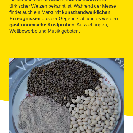
türkischer Weizen bekannt ist. Während der Messe
findet auch ein Markt mit
kunsthandwerklichen
Erzeugnissen
aus der Gegend statt und es werden
gastronomische Kostproben
, Ausstellungen,
Wettbewerbe und Musik geboten.