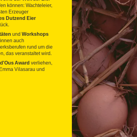
fen können: Wachteleier,
ßten Erzeuger
es Dutzend Eier
tück.
täten
und
Workshops
können auch
rksberufen rund um die
, das veranstaltet wird.
l d'Ous Award
verliehen,
 Emma Vilasarau und