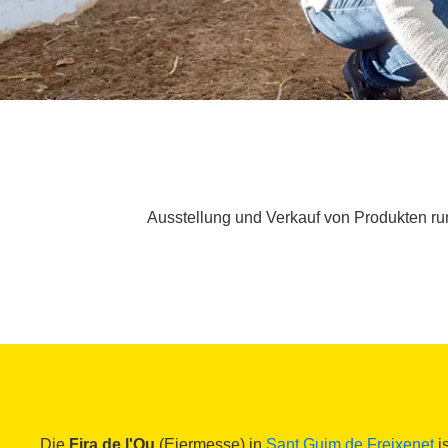
Ausstellung und Verkauf von Produkten rund
Die
Fira de l'Ou
(Eiermesse) in
Sant Guim de Freixenet
is