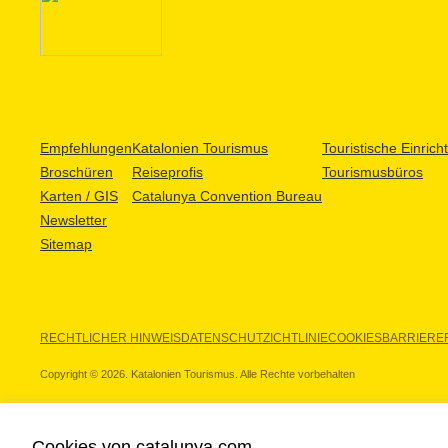
Empfehlungen
Katalonien Tourismus
Touristische Einric
Broschüren
Reiseprofis
Tourismusbüros
Karten / GIS
Catalunya Convention Bureau
Newsletter
Sitemap
RECHTLICHER HINWEIS
DATENSCHUTZICHTLINIE
COOKIES
BARRIEREF
Copyright © 2026. Katalonien Tourismus. Alle Rechte vorbehalten
Cookies von catalunya.com