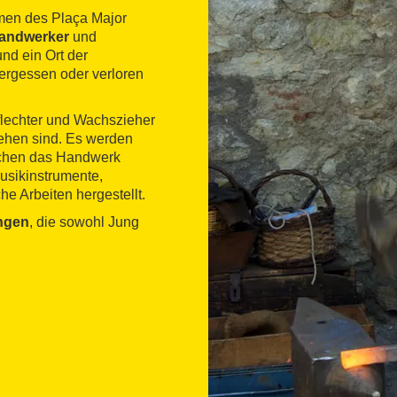
men des Plaça Major
andwerker
und
nd ein Ort der
vergessen oder verloren
bflechter und Wachszieher
sehen sind. Es werden
schen das Handwerk
usikinstrumente,
e Arbeiten hergestellt.
ngen
, die sowohl Jung