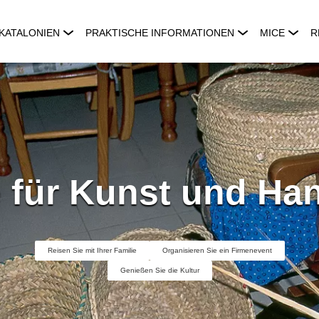
KATALONIEN
PRAKTISCHE INFORMATIONEN
MICE
R
 für Kunst und Ha
Reisen Sie mit Ihrer Familie
Organisieren Sie ein Firmenevent
Genießen Sie die Kultur