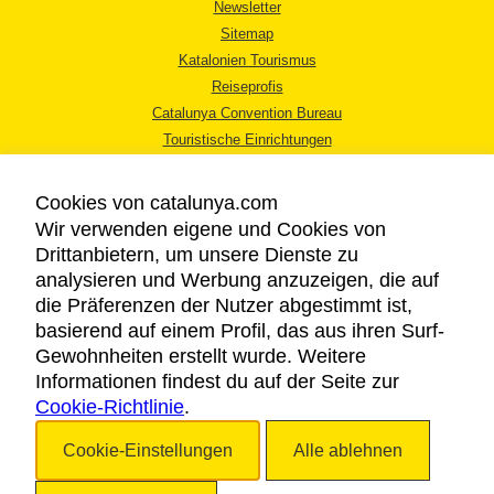
Newsletter
Sitemap
Katalonien Tourismus
Reiseprofis
Catalunya Convention Bureau
Touristische Einrichtungen
Tourismusbüros
Cookies von catalunya.com
Wir verwenden eigene und Cookies von
Drittanbietern, um unsere Dienste zu
analysieren und Werbung anzuzeigen, die auf
die Präferenzen der Nutzer abgestimmt ist,
RECHTLICHER HINWEIS
basierend auf einem Profil, das aus ihren Surf-
DATENSCHUTZICHTLINIE
Gewohnheiten erstellt wurde. Weitere
COOKIES
Informationen findest du auf der Seite zur
Cookie-Richtlinie
BARRIEREFREIHEIT
.
Cookie-Einstellungen
Alle ablehnen
Copyright © 2026. Katalonien Tourismus. Alle Rechte vorbehalten