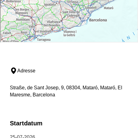
Neben den moderneren Freizeitangeboten zählen die
bekanntesten traditionellen Figuren der Stadt zu den
wichtigsten Attraktionen des Festes. Die Straßen sind
voller Emotionen, unter anderem aufgrund der
Anwesenheit der
Familie Robafaves
, die imposanten
und allseits beliebten Giganten der Stadt;
die
Dickköpfe
, die das Publikum zum Tanzen und
Lachen bringen, und
die Feuerfiguren
, Königinnen
und Damen der magischsten Nächte.
Die Riesenfamilie von Mataró, bestehend aus den
Adresse
Robafaves, La Geganta, La Toneta und El Maneló, ist
eine echte Institution in der Stadt. Erstmals urkundlich
erwähnt werden sie Ende des 17. Jahrhunderts im
Straße, de Sant Josep, 9, 08304, Mataró, Mataró, El
Zusammenhang mit der Bruderschaft der Minerva. Der
Maresme, Barcelona
Hauptriese Robafaves, der auch der Familie der
Riesen seinen Namen gibt, erhält seinen kuriosen
Namen aus einer populären Legende, die von der
Volkskundlerin Joan Amades erfasst wurde.
Startdatum
Konzerte und Abendveranstaltungen
25-07-2026