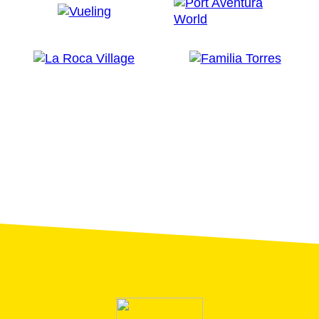
bekanntesten Geschäfte im historischen Zentrum
schlendern.
Die Gastronomie in Mataró
Darüber hinaus bietet die Stadt auch kulinarisch ein
Angebot für alle Zielgruppen und Ansprüche. Im
Küstenbereich und im historischen Zentrum befindet
sich der Großteil der Restaurants, wo Sie das Beste
der lokalen Küche genießen können.
Entdecken Sie das modernistische Erbe
von Mataró
<
Tagsüber können Sie das beeindruckende kulturelle
Angebot der Hauptstadt der Region Maresme
entdecken – von der
modernistischen Architektur von
Josep Puig i Cadafalch
bis hin zum römischen und
industriellen Erbe der Stadt, das perfekt mit der
fröhlichen Atmosphäre dieser Festtage harmoniert. Zu