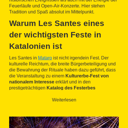
Feuerläufe und Open-Air-Konzerte. Hier stehen
Tradition und Spaß absolut im Mittelpunkt.
Warum Les Santes eines
der wichtigsten Feste in
Katalonien ist
Les Santes in
Mataro
ist nicht irgendein Fest. Der
kulturelle Reichtum, die breite Bürgerbeteiligung und
die Bewahrung der Rituale haben dazu geführt, dass
die Veranstaltung zu einem
Kulturerbe-Fest von
nationalem Interesse
erklärt und in den
prestigeträchtigen
Katalog des Festerbes
Kataloniens
aufgenommen wurde.
Weiterlesen
Mehrere Tage und Nächte lang wird die Hauptstadt
der Region Maresme zu einer der beliebtesten
Feststätten Kataloniens.
Geschichte des Festes in Mataró