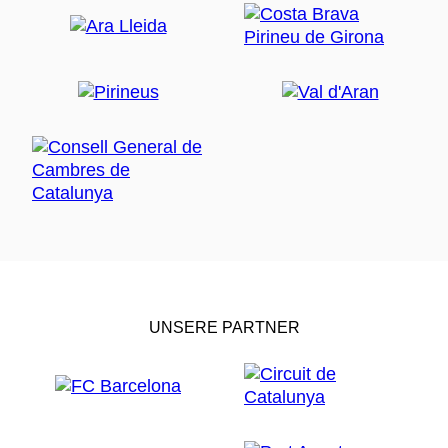
Während der Feierlichkeiten zu Les Santes bietet die
Stadt ein Begleitprogramm an, um Ihnen die Festtage
zu versüßen.
Genießen Sie die Strände und
schlendern Sie durch die Altstadt
Da das Fest im Sommer stattfindet, können Sie der
Nachmittagshitze vor den Feuerläufen am besten
entgehen, indem
Sie die Strände von Mataró
wie
Callao
oder
Varador
genießen oder einen
Spaziergang am Meer unternehmen.
Das Fest ist auch eine gute Gelegenheit, das
historische Zentrum
mit einigen seiner Wahrzeichen
UNSERE PARTNER
zu besuchen, wie das neoklassizistische Gebäude
Can Rifà i Can Ximenes, die Kirche Santa Anna, das
alte Herrenhaus Can Serra Arnau, der Markt Plaça de
Cuba und das alte Gefängnis (Werk des Architekten
Elies Rogent). Außerdem können Sie durch einige der