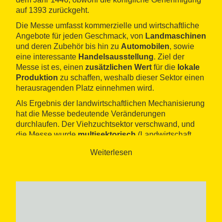
auf 1393 zurückgeht.
Die Messe umfasst kommerzielle und wirtschaftliche
Angebote für jeden Geschmack, von
Landmaschinen
und deren Zubehör bis hin zu
Automobilen
, sowie
eine interessante
Handelsausstellung
. Ziel der
Messe ist es, einen
zusätzlichen Wert
für die
lokale
Produktion
zu schaffen, weshalb dieser Sektor einen
herausragenden Platz einnehmen wird.
Als Ergebnis der landwirtschaftlichen Mechanisierung
hat die Messe bedeutende Veränderungen
durchlaufen. Der Viehzuchtsektor verschwand, und
die Messe wurde
multisektorisch
(Landwirtschaft,
Automobil, Handwerk usw.) mit einem großen
Weiterlesen
Lebensmittelangebot
. Heute hat sie auch einen
freizeitlichen
und
kulturellen Charakter
, wodurch sie
zu einer festlichen Veranstaltung wird.