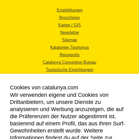
Empfehlungen
Broschüren
Karten / GIS
Newsletter
Sitemap
Katalonien Tourismus
Reiseprofis
Catalunya Convention Bureau
Touristische Einrichtungen
Tourismusbüros
Cookies von catalunya.com
Wir verwenden eigene und Cookies von
Drittanbietern, um unsere Dienste zu
analysieren und Werbung anzuzeigen, die auf
die Präferenzen der Nutzer abgestimmt ist,
RECHTLICHER HINWEIS
basierend auf einem Profil, das aus ihren Surf-
DATENSCHUTZICHTLINIE
Gewohnheiten erstellt wurde. Weitere
COOKIES
Informationen findest du auf der Seite zur