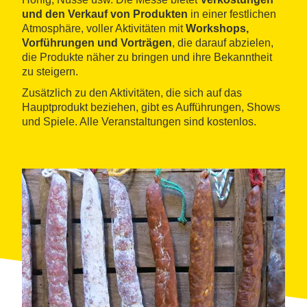
und den Verkauf von Produkten
in einer festlichen
Atmosphäre, voller Aktivitäten mit
Workshops,
Vorführungen und Vorträgen
, die darauf abzielen,
die Produkte näher zu bringen und ihre Bekanntheit
zu steigern.
Zusätzlich zu den Aktivitäten, die sich auf das
Hauptprodukt beziehen, gibt es Aufführungen, Shows
und Spiele. Alle Veranstaltungen sind kostenlos.