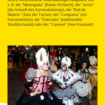
z. B. die "Merengada" (Baiser-Schlacht), der "Arrivo"
(die Ankunft des Karnevalskönigs), der "Ball de
Matons" (Tanz der Tücher), die "Comparsa" (ein
Karnevalstanz), die "Xatonada" (traditioneller
Stockfischsalat) oder der "Caramel" (Herr Karamell).