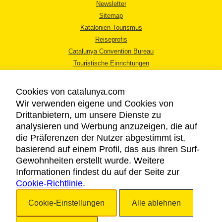
Newsletter
Sitemap
Katalonien Tourismus
Reiseprofis
Catalunya Convention Bureau
Touristische Einrichtungen
Tourismusbüros
Cookies von catalunya.com
Wir verwenden eigene und Cookies von
Drittanbietern, um unsere Dienste zu
analysieren und Werbung anzuzeigen, die auf
die Präferenzen der Nutzer abgestimmt ist,
RECHTLICHER HINWEIS
basierend auf einem Profil, das aus ihren Surf-
DATENSCHUTZICHTLINIE
Gewohnheiten erstellt wurde. Weitere
COOKIES
Informationen findest du auf der Seite zur
Cookie-Richtlinie
BARRIEREFREIHEIT
.
Cookie-Einstellungen
Alle ablehnen
Copyright © 2026. Katalonien Tourismus. Alle Rechte vorbehalten