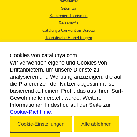
Newsletter
Sitemap
Katalonien Tourismus
Reiseprofis
Catalunya Convention Bureau
Touristische Einrichtungen
Tourismusbüros
Cookies von catalunya.com
Wir verwenden eigene und Cookies von
Drittanbietern, um unsere Dienste zu
analysieren und Werbung anzuzeigen, die auf
die Präferenzen der Nutzer abgestimmt ist,
RECHTLICHER HINWEIS
basierend auf einem Profil, das aus ihren Surf-
DATENSCHUTZICHTLINIE
Gewohnheiten erstellt wurde. Weitere
COOKIES
Informationen findest du auf der Seite zur
Cookie-Richtlinie
BARRIEREFREIHEIT
.
Cookie-Einstellungen
Alle ablehnen
Copyright © 2026. Katalonien Tourismus. Alle Rechte vorbehalten