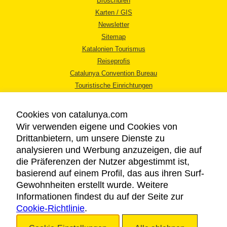
Broschüren
Karten / GIS
Newsletter
Sitemap
Katalonien Tourismus
Reiseprofis
Catalunya Convention Bureau
Touristische Einrichtungen
Tourismusbüros
Cookies von catalunya.com
Wir verwenden eigene und Cookies von
Drittanbietern, um unsere Dienste zu
analysieren und Werbung anzuzeigen, die auf
die Präferenzen der Nutzer abgestimmt ist,
RECHTLICHER HINWEIS
basierend auf einem Profil, das aus ihren Surf-
DATENSCHUTZICHTLINIE
Gewohnheiten erstellt wurde. Weitere
COOKIES
Informationen findest du auf der Seite zur
Cookie-Richtlinie
BARRIEREFREIHEIT
.