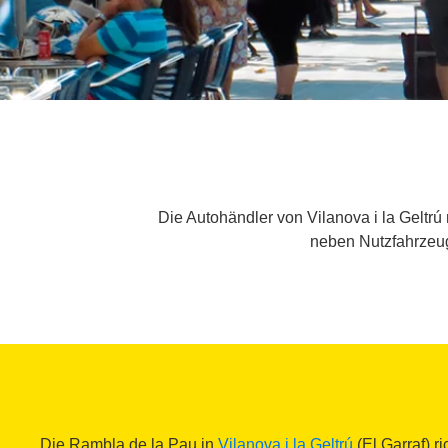
Die Autohändler von Vilanova i la Geltr
neben Nutzfahrzeu
Die Rambla de la Pau in
Vilanova i la Geltrú
(El Garraf) r