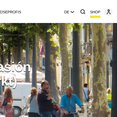
SHOP
EISEPROFIS
DE
asión
kt)