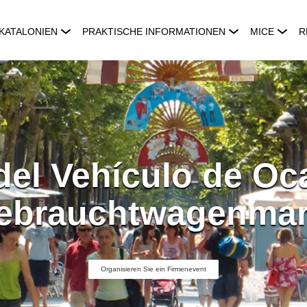
KATALONIEN
PRAKTISCHE INFORMATIONEN
MICE
R
 del Vehículo de Oc
ebrauchtwagenmar
Organisieren Sie ein Firmenevent