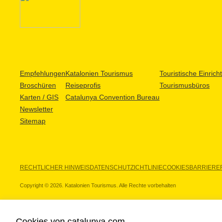
Empfehlungen
Katalonien Tourismus
Touristische Einric
Broschüren
Reiseprofis
Tourismusbüros
Karten / GIS
Catalunya Convention Bureau
Newsletter
Sitemap
RECHTLICHER HINWEIS
DATENSCHUTZICHTLINIE
COOKIES
BARRIEREF
Copyright © 2026. Katalonien Tourismus. Alle Rechte vorbehalten
Cookies von catalunya.com