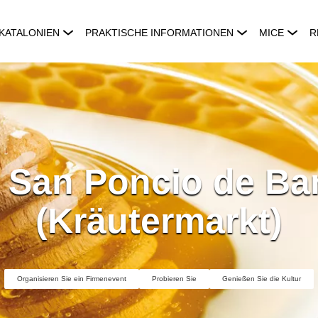
KATALONIEN
PRAKTISCHE INFORMATIONEN
MICE
R
e San Poncio de Ba
(Kräutermarkt)
Organisieren Sie ein Firmenevent
Probieren Sie
Genießen Sie die Kultur