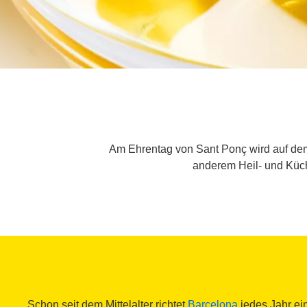
Am Ehrentag von Sant Ponç wird auf dem 
anderem Heil- und Küc
Schon seit dem Mittelalter richtet
Barcelona
jedes Jahr ei