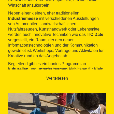
Wirtschaft anzukurbeln.
Neben einer kleinen, eher traditionellen
Industriemesse
mit verschiedenen Ausstellungen
von Automobilen, landwirtschaftlichen
Nutzfahrzeugen, Kunsthandwerk oder Lebensmittel
werden auch innovative Techniken wie das
TIC Date
vorgestellt, ein Raum, der den neuen
Informationstechnologien und der Kommunikation
gewidmet ist. Workshops, Vorträge und Aktivitäten für
Kreative rund en das Angebot ab.
Begleitend gibt es ein buntes Programm an
kulturellen
und
unterhaltsamen
Aktivitäten für Klein
und Groß, u. A. dem Tanz der Riesen,
Weiterlesen
Theatervorstellungen, Ausstellungen, Konzerte und
eine Kirmes. Für den kleinen und großen Hunger
zwischendurch bieten
Food-Trucks
ihre Produkte an.
Weitere Informationen und das komplette
Veranstaltungsprogramm finden Sie auf der Webseite
der Gemeindeverwaltung.