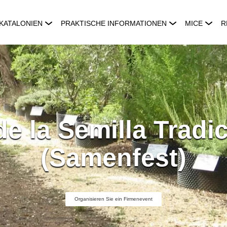
KATALONIEN
PRAKTISCHE INFORMATIONEN
MICE
R
de la Semilla Tradi
(Samenfest)
Organisieren Sie ein Firmenevent