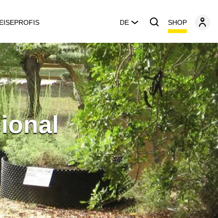
SHOP
EISEPROFIS
DE
cional