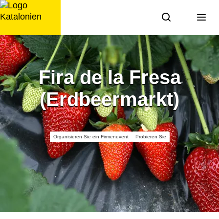
Zum
Inhalt
springen
Fira de la Fresa
(Erdbeermarkt)
Organisieren Sie ein Firmenevent
Probieren Sie