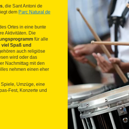
rs
, die Sant Antoni de
iegt dem
Parc Natural de
es Ortes in eine bunte
e Aktivitäten. Die
ltungsprogramm
für alle
d
viel Spaß und
ehören auch religiöse
esen wird oder das
der Nachmittag mit den
lles
nehmen einen eher
e Spiele, Umzüge, eine
apas-Fest, Konzerte und