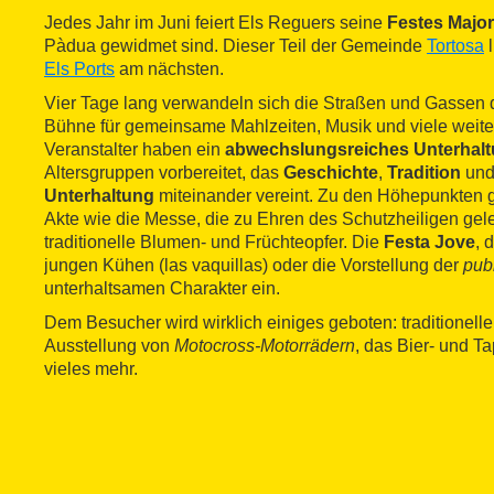
Jedes Jahr im Juni feiert Els Reguers seine
Festes Majo
Pàdua gewidmet sind. Dieser Teil der Gemeinde
Tortosa
l
Els Ports
am nächsten.
Vier Tage lang verwandeln sich die Straßen und Gassen d
Bühne für gemeinsame Mahlzeiten, Musik und viele weiter
Veranstalter haben ein
abwechslungsreiches Unterha
Altersgruppen vorbereitet, das
Geschichte
,
Tradition
un
Unterhaltung
miteinander vereint. Zu den Höhepunkten g
Akte wie die Messe, die zu Ehren des Schutzheiligen gel
traditionelle Blumen- und Früchteopfer. Die
Festa Jove
, 
jungen Kühen (las vaquillas) oder die Vorstellung der
pubi
unterhaltsamen Charakter ein.
Dem Besucher wird wirklich einiges geboten: traditionell
Ausstellung von
Motocross-Motorrädern
, das Bier- und T
vieles mehr.