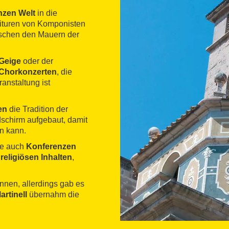
nzen Welt
in die
tituren von Komponisten
schen den Mauern der
Geige
oder der
Chorkonzerten
, die
anstaltung ist
en
die Tradition der
dschirm aufgebaut, damit
n kann.
e auch
Konferenzen
religiösen Inhalten
,
nen, allerdings gab es
artinell
übernahm die