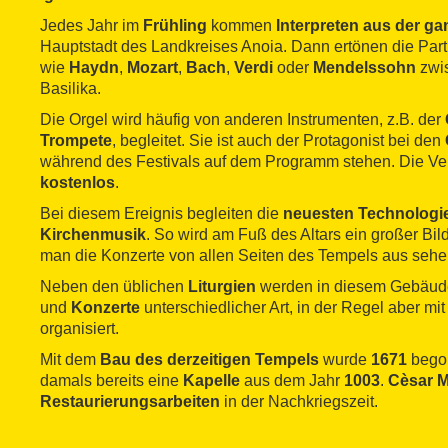
Jedes Jahr im
Frühling
kommen
Interpreten aus der ga
Hauptstadt des Landkreises Anoia. Dann ertönen die Par
wie
Haydn
,
Mozart
,
Bach
,
Verdi
oder
Mendelssohn
zwi
Basilika.
Die Orgel wird häufig von anderen Instrumenten, z.B. der
Trompete
, begleitet. Sie ist auch der Protagonist bei den
während des Festivals auf dem Programm stehen. Die Ver
kostenlos
.
Bei diesem Ereignis begleiten die
neuesten Technologi
Kirchenmusik
. So wird am Fuß des Altars ein großer Bil
man die Konzerte von allen Seiten des Tempels aus sehe
Neben den üblichen
Liturgien
werden in diesem Gebäud
und
Konzerte
unterschiedlicher Art, in der Regel aber mit
organisiert.
Mit dem
Bau des derzeitigen Tempels
wurde
1671
begon
damals bereits eine
Kapelle
aus dem Jahr
1003
.
Cèsar M
Restaurierungsarbeiten
in der Nachkriegszeit.