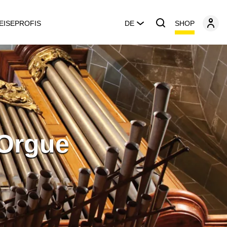
SHOP
EISEPROFIS
DE
'Orgue