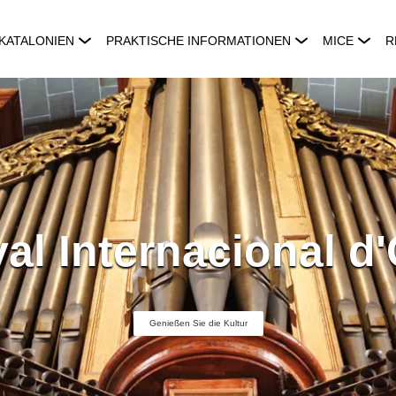
KATALONIEN
PRAKTISCHE INFORMATIONEN
MICE
R
val Internacional d
Genießen Sie die Kultur