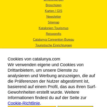
Broschüren
Karten / GIS
Newsletter
Sitemap
Katalonien Tourismus
Reiseprofis
Catalunya Convention Bureau
Touristische Einrichtungen
Tourismusbüros
Cookies von catalunya.com
Wir verwenden eigene und Cookies von
Drittanbietern, um unsere Dienste zu
analysieren und Werbung anzuzeigen, die auf
die Präferenzen der Nutzer abgestimmt ist,
RECHTLICHER HINWEIS
basierend auf einem Profil, das aus ihren Surf-
DATENSCHUTZICHTLINIE
Gewohnheiten erstellt wurde. Weitere
COOKIES
Informationen findest du auf der Seite zur
Cookie-Richtlinie
BARRIEREFREIHEIT
.