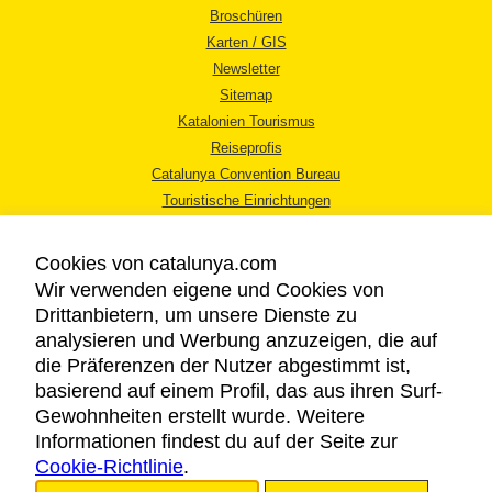
Broschüren
Karten / GIS
Newsletter
Sitemap
Katalonien Tourismus
Reiseprofis
Catalunya Convention Bureau
Touristische Einrichtungen
Tourismusbüros
Cookies von catalunya.com
Wir verwenden eigene und Cookies von
Drittanbietern, um unsere Dienste zu
analysieren und Werbung anzuzeigen, die auf
die Präferenzen der Nutzer abgestimmt ist,
RECHTLICHER HINWEIS
basierend auf einem Profil, das aus ihren Surf-
DATENSCHUTZICHTLINIE
Gewohnheiten erstellt wurde. Weitere
COOKIES
Informationen findest du auf der Seite zur
Cookie-Richtlinie
BARRIEREFREIHEIT
.