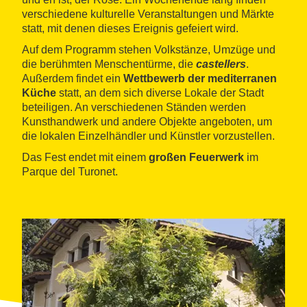
verschiedene kulturelle Veranstaltungen und Märkte
statt, mit denen dieses Ereignis gefeiert wird.
Auf dem Programm stehen Volkstänze, Umzüge und
die berühmten Menschentürme, die
castellers
.
Außerdem findet ein
Wettbewerb der mediterranen
Küche
statt, an dem sich diverse Lokale der Stadt
beteiligen. An verschiedenen Ständen werden
Kunsthandwerk und andere Objekte angeboten, um
die lokalen Einzelhändler und Künstler vorzustellen.
Das Fest endet mit einem
großen Feuerwerk
im
Parque del Turonet.