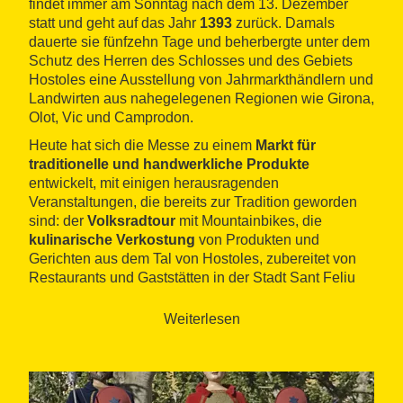
findet immer am Sonntag nach dem 13. Dezember
statt und geht auf das Jahr
1393
zurück. Damals
dauerte sie fünfzehn Tage und beherbergte unter dem
Schutz des Herren des Schlosses und des Gebiets
Hostoles eine Ausstellung von Jahrmarkthändlern und
Landwirten aus nahegelegenen Regionen wie Girona,
Olot, Vic und Camprodon.
Heute hat sich die Messe zu einem
Markt für
traditionelle und handwerkliche Produkte
entwickelt, mit einigen herausragenden
Veranstaltungen, die bereits zur Tradition geworden
sind: der
Volksradtour
mit Mountainbikes, die
kulinarische Verkostung
von Produkten und
Gerichten aus dem Tal von Hostoles, zubereitet von
Restaurants und Gaststätten in der Stadt Sant Feliu
und der Region, die
Kunstausstellungen
lokaler
Künstler und die Ausstellung von
Krippen
. Sie fällt
Weiterlesen
jedes Jahr mit dem TV3 Marathon zusammen, bei
dem einige der genannten Veranstaltungen
zusammenarbeiten.