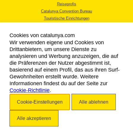
Reiseprofis
Catalunya Convention Bureau
Touristische Einrichtungen
Tourismusbüros
Cookies von catalunya.com
Wir verwenden eigene und Cookies von
Drittanbietern, um unsere Dienste zu
analysieren und Werbung anzuzeigen, die auf
die Präferenzen der Nutzer abgestimmt ist,
RECHTLICHER HINWEIS
basierend auf einem Profil, das aus ihren Surf-
DATENSCHUTZICHTLINIE
Gewohnheiten erstellt wurde. Weitere
COOKIES
Informationen findest du auf der Seite zur
Cookie-Richtlinie
BARRIEREFREIHEIT
.
Cookie-Einstellungen
Alle ablehnen
Copyright © 2026. Katalonien Tourismus. Alle Rechte vorbehalten
Alle akzeptieren