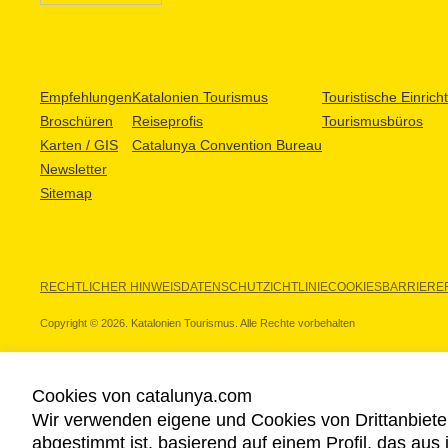
Empfehlungen
Katalonien Tourismus
Touristische Einric
Broschüren
Reiseprofis
Tourismusbüros
Karten / GIS
Catalunya Convention Bureau
Newsletter
Sitemap
RECHTLICHER HINWEIS
DATENSCHUTZICHTLINIE
COOKIES
BARRIEREF
Copyright © 2026. Katalonien Tourismus. Alle Rechte vorbehalten
Cookies von catalunya.com
Wir verwenden eigene und Cookies von Drittanbiete
UNSERE PARTNER
abgestimmt ist, basierend auf einem Profil, das aus