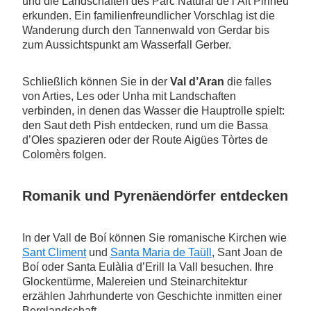
und die Landschaften des Parc Natural de l’Alt Pirineu
erkunden. Ein familienfreundlicher Vorschlag ist die
Wanderung durch den Tannenwald von Gerdar bis
zum Aussichtspunkt am Wasserfall Gerber.
Schließlich können Sie in der
Val d’Aran
die falles
von Arties, Les oder Unha mit Landschaften
verbinden, in denen das Wasser die Hauptrolle spielt:
den Saut deth Pish entdecken, rund um die Bassa
d’Oles spazieren oder der Route Aigües Tòrtes de
Colomèrs folgen.
Romanik und Pyrenäendörfer entdecken
In der Vall de Boí können Sie romanische Kirchen wie
Sant Climent
und
Santa Maria de Taüll
, Sant Joan de
Boí oder Santa Eulàlia d’Erill la Vall besuchen. Ihre
Glockentürme, Malereien und Steinarchitektur
erzählen Jahrhunderte von Geschichte inmitten einer
Berglandschaft.