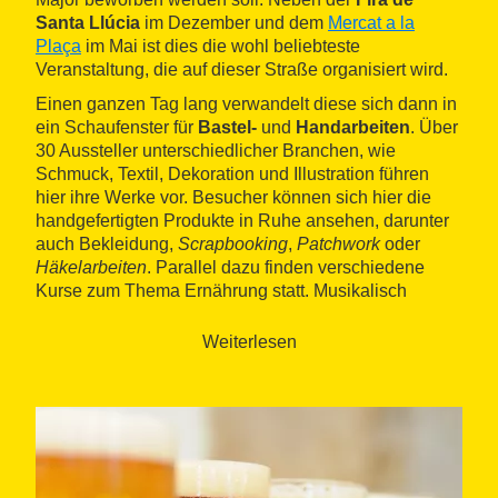
Santa Llúcia
im Dezember und dem
Mercat a la
Plaça
im Mai ist dies die wohl beliebteste
Veranstaltung, die auf dieser Straße organisiert wird.
Einen ganzen Tag lang verwandelt diese sich dann in
ein Schaufenster für
Bastel-
und
Handarbeiten
. Über
30 Aussteller unterschiedlicher Branchen, wie
Schmuck, Textil, Dekoration und Illustration führen
hier ihre Werke vor. Besucher können sich hier die
handgefertigten Produkte in Ruhe ansehen, darunter
auch Bekleidung,
Scrapbooking
,
Patchwork
oder
Häkelarbeiten
. Parallel dazu finden verschiedene
Kurse zum Thema Ernährung statt. Musikalisch
untermalt wird der Tag von einer Reihe von Live-
Darbietungen und
DJs
.
Weiterlesen